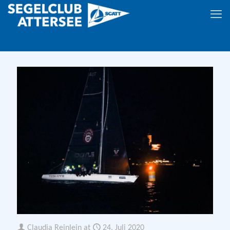
Claudia Reinlein
at
24. Juli 2020