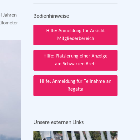
i Jahren
Bedienhinweise
Kilometer
Hilfe: Anmeldung für Ansicht
Mitgliederbereich
Hilfe: Platzierung einer Anzeige
am Schwarzen Brett
Hilfe: Anmeldung für Teilnahme an
Regatta
Unsere externen Links