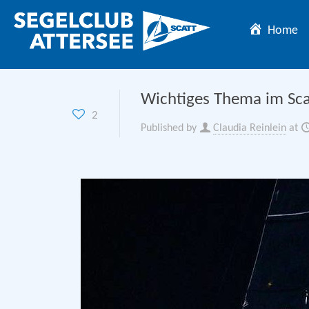
Home
Wichtiges Thema im Scat
2
Published by
Claudia Reinlein
at