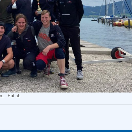
n…. Hut ab..