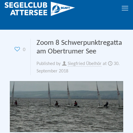
Zoom 8 Schwerpunktregatta
0
am Obertrumer See
Published by
Siegfried Übelhör
at
30.
September 2018