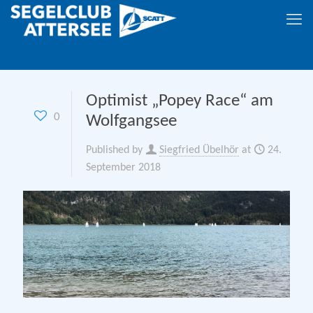
Optimist „Popey Race“ am
0
Wolfgangsee
Published by
Siegfried Übelhör
at
24.
September 2018