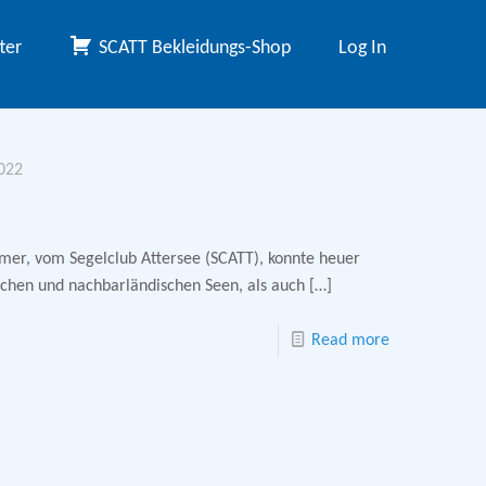
ter
SCATT Bekleidungs-Shop
Log In
022
er, vom Segelclub Attersee (SCATT), konnte heuer
schen und nachbarländischen Seen, als auch
[…]
Read more