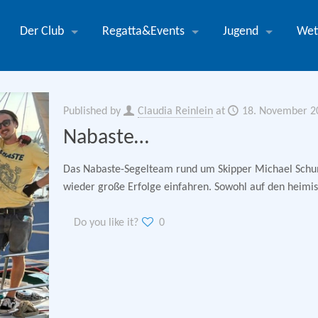
Der Club
Regatta&Events
Jugend
Wet
Published by
Claudia Reinlein
at
18. November 2
Nabaste…
Das Nabaste-Segelteam rund um Skipper Michael Schum
wieder große Erfolge einfahren. Sowohl auf den heimi
Do you like it?
0