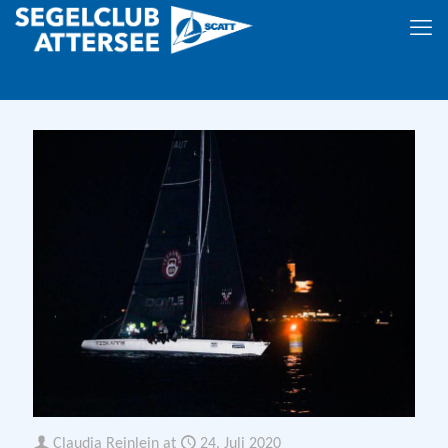
Claudia Reinlein
at
24. Juli 2020