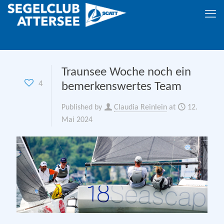
Traunsee Woche noch ein
4
bemerkenswertes Team
Published by
Claudia Reinlein
at
12.
Mai 2024