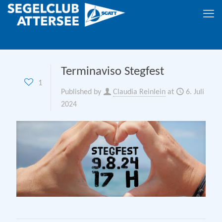
Terminaviso Stegfest
1
Published by
Claudia Reinlein
at
6. Juli
2024