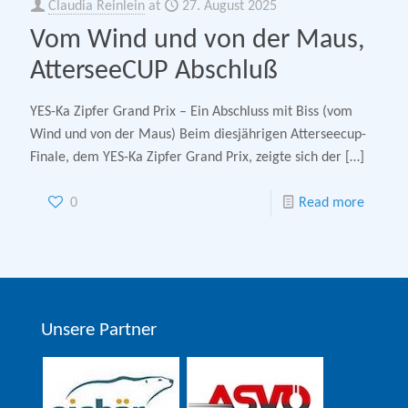
Claudia Reinlein
at
27. August 2025
Vom Wind und von der Maus,
AtterseeCUP Abschluß
YES-Ka Zipfer Grand Prix – Ein Abschluss mit Biss (vom
Wind und von der Maus) Beim diesjährigen Atterseecup-
Finale, dem YES-Ka Zipfer Grand Prix, zeigte sich der
[…]
0
Read more
Unsere Partner