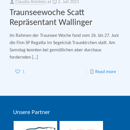
Claudia Reinlein
at
2. Juli 2021
Traunseewoche Scatt
Repräsentant Wallinger
Im Rahmen der Traunsee Woche fand vom 26. bis 27. Juni
die Finn SP Regatta im Segelclub Traunkirchen statt. Am
Samstag konnten bei gemütlichen aber durchaus
fordernden
[…]
1
Read more
Unsere Partner