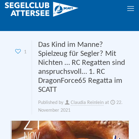
Das Kind im Manne?
1
Spielzeug für Segler? Mit
Nichten … RC Regatten sind
anspruchsvoll… 1. RC
DragonForce65 Regatta im
SCATT
Published by
Claudia Reinlein
at
22.
November 2021