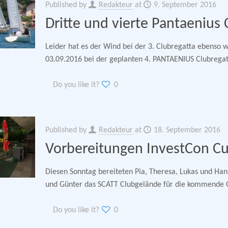
Published by
Redakteur
at
9. September 2016
Dritte und vierte Pantaenius 
Leider hat es der Wind bei der 3. Clubregatta ebenso
03.09.2016 bei der geplanten 4. PANTAENIUS Clubregat
Do you like it?
0
Published by
Redakteur
at
18. September 2016
Vorbereitungen InvestCon C
Diesen Sonntag bereiteten Pia, Theresa, Lukas und Hann
und Günter das SCATT Clubgelände für die kommende O
Do you like it?
0