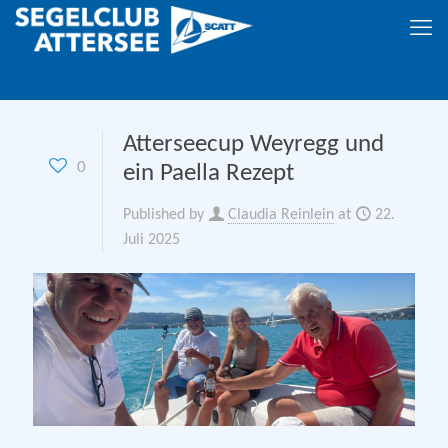
Atterseecup Weyregg und
0
ein Paella Rezept
Published by
Claudia Reinlein
at
22.
Juli 2025