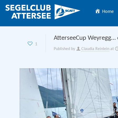
Home
AtterseeCup Weyregg… 
1
Published by
Claudia Reinlein
at