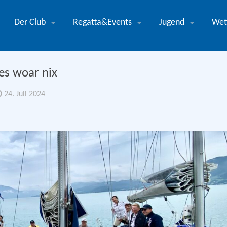
Der Club
Regatta&Events
Jugend
Wet
es woar nix
24. Juli 2024