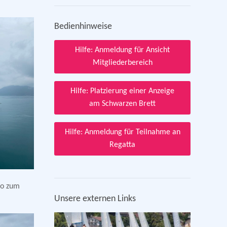
Bedienhinweise
Hilfe: Anmeldung für Ansicht
Mitgliederbereich
Hilfe: Platzierung einer Anzeige
am Schwarzen Brett
Hilfe: Anmeldung für Teilnahme an
Regatta
so zum
Unsere externen Links