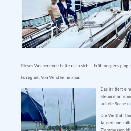
Dieses Wochenende hatte es in sich…. Frühmorgens ging e
Es regnet. Von Wind keine Spur.
Das irritiert e
Steuermannsbes
auf die Suche n
Die Wettfahrtle
Jausen und kuli
Z‘ammessen hilf